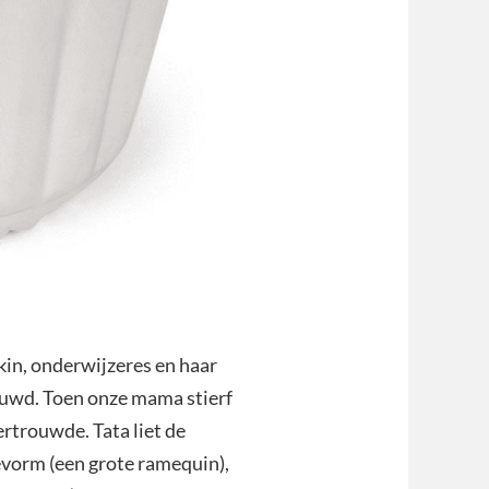
kin, onderwijzeres en haar
huwd. Toen onze mama stierf
ertrouwde. Tata liet de
flévorm (een grote ramequin),