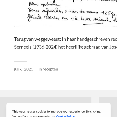
Terug van weggeweest: In haar handgeschreven rec
Serneels (1936-2024) het heerlijke gebraad van Jo
juli 6, 2025
in
recepten
← VORIG BERICHT