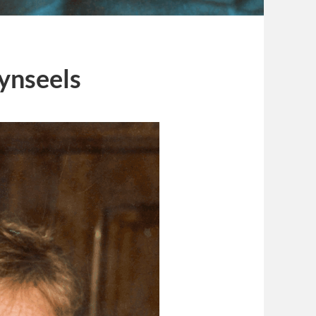
uynseels