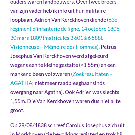
ouders waren landbouwers. Over twee broers
van zijn vader heb ik info uit hun militaire
loopbaan. Adrien Van Kerckhoven diende (
63e
régiment d’infanterie de ligne, 14 octobre 1806-
30 mars 1809 (matricules 3 601 à 6 588). –
Visionneuse – Mémoire des Hommes
). Petrus
Josephus Van Kerckhoven werd afgekeurd
wegens een te kleine gestalte (<1,55m) en een
mankend been vol zweren (
Zoekresultaten –
AGATHA
; niet meer raadpleegbaar sinds
overgang naar Agatha). Ook Adrien was slechts
1,55m. Die Van Kerckhoven waren dus niet al te
groot.
Op 28/08/1838 schreef Carolus Josephus zich uit
in Morkhoven (zie bevolkingsregister) en trok hij