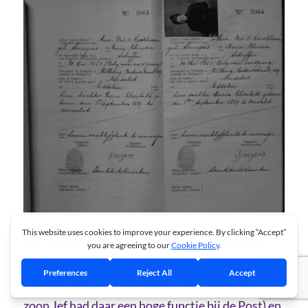
Zijn weduwe keerde nooit terug naar Aarschot
(volgens vrijgeleide wel, zie bijlage, maar in
realiteit niet). Zij bleef rond Gent wonen (jongste
zoon Jef had daar een hoge functie bij de Post) en